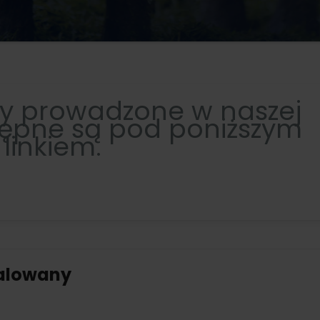
ry prowadzone w naszej
tępne są pod poniższym
linkiem.
alowany