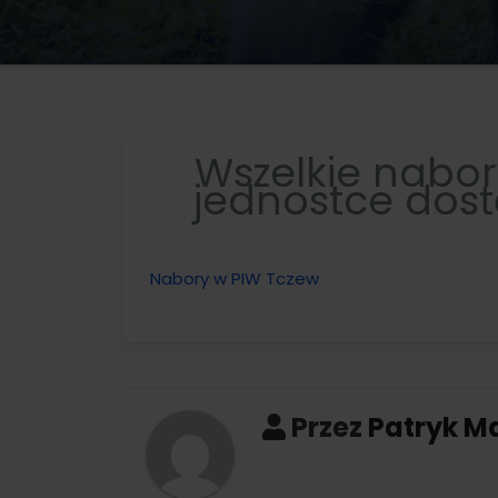
Wszelkie nabo
jednostce dos
Nabory w PIW Tczew
Przez
Patryk M