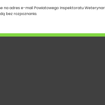
daje decyzję o zmianie weterynaryjnego numeru identyfikacyjnego lub nadaje taki