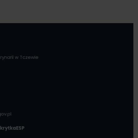
ynarii w Tczewie
ov.pl
krytkaESP