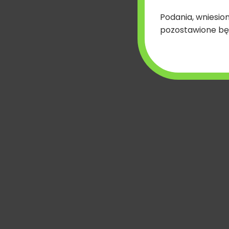
*Powiatowy Lekarz Weterynarii w terminie 30 dni wy