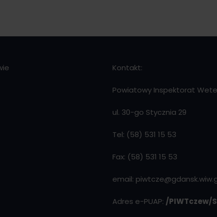
wie
Kontakt:
Powiatowy Inspektorat Weter
ul. 30-go Stycznia 29
Tel: (58) 531 15 53
Fax: (58) 531 15 53
email: piwtcze@gdansk.wiw.g
Adres e-PUAP:
/PIWTczew/S