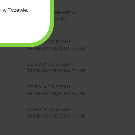
Transport zwierząt w
 numer (WNI)
okresie wysokich
temperatur
OD POLA DO STOŁU
TRZYMAMY RĘKĘ NA PULSIE
OD POLA DO STOŁU
TRZYMAMY RĘKĘ NA PULSIE
OD POLA DO STOŁU
TRZYMAMY RĘKĘ NA PULSIE
OD POLA DO STOŁU
TRZYMAMY RĘKĘ NA PULSIE