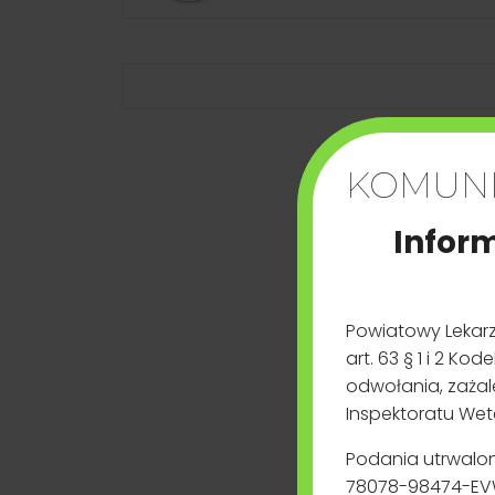
Od 18 marca 2026r. wszystkie podmi
Wnioski należy składać w Pow