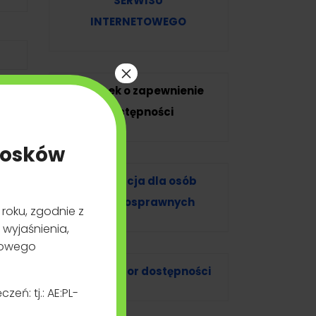
SERWISU
INTERNETOWEGO
Wniosek o zapewnienie
dostępności
×
t domowych towarzyszących podlegają
Informacja dla osób
Weterynaryjnego Numeru
ia
niepełnosprawnych
Koordynator dostępności