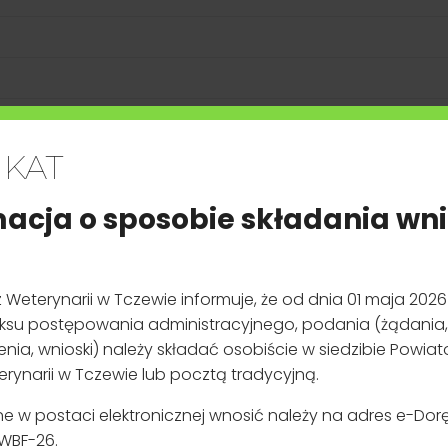
oty utrzymujące zwierzęta, z wyłączeniem właścicieli zwierzą
obowiązkowi rejestracji.
iatowym Inspektoracie Weterynarii w Tczewie, celem otrzyman
Identyfikacyjnego (WNI
)
*