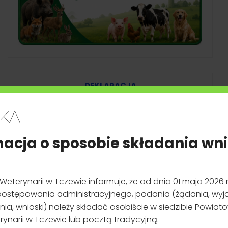
DEKLARACJA
DOSTĘPNOŚCI
KAT
SERWISU
INTERNETOWEGO
macja
o sposobie składania wn
Wniosek o zapewnienie dostępności
eterynarii w Tczewie informuje, że od dnia 01 maja 2026 r
u postępowania administracyjnego, podania (żądania, wyja
nia, wnioski) należy składać osobiście w siedzibie Powia
rynarii w Tczewie lub pocztą tradycyjną.