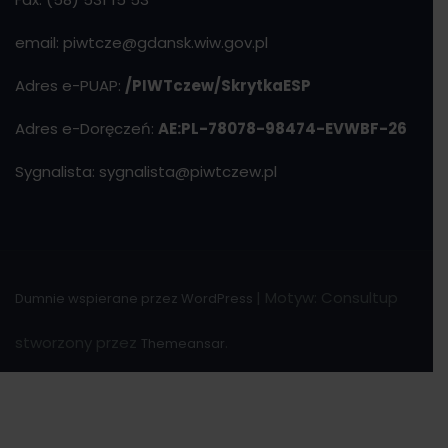
email: piwtcze@gdansk.wiw.gov.pl
Adres e-PUAP:
/PIWTczew/SkrytkaESP
Adres e-Doręczeń:
AE:PL-78078-98474-EVWBF-26
Sygnalista: sygnalista@piwtczew.pl
|
Motyw: Consultup
Dumnie wspierane przez WordPress
stworzony przez
.
Themeansar