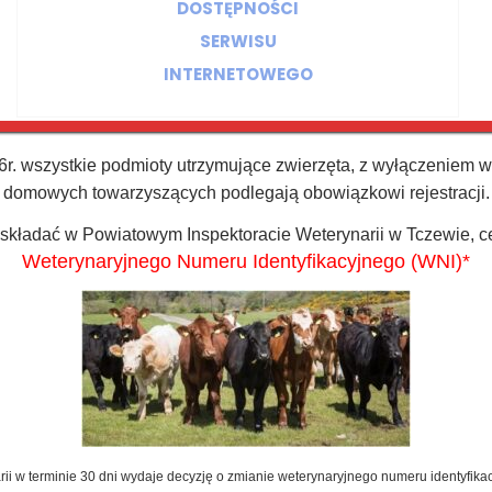
DOSTĘPNOŚCI
SERWISU
INTERNETOWEGO
r. wszystkie podmioty utrzymujące zwierzęta, z wyłączeniem wła
Wniosek o zapewnienie dostępności
domowych towarzyszących podlegają obowiązkowi rejestracji.
 składać w Powiatowym Inspektoracie Weterynarii w Tczewie, c
Weterynaryjnego Numeru Identyfikacyjnego (WNI
)
*
Informacja dla osób niepełnosprawnych
Koordynator dostępności
i w terminie 30 dni wydaje decyzję o zmianie weterynaryjnego numeru identyfikac