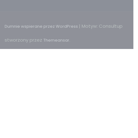
|
Motyw: Consultup
Dumnie wspierane przez WordPress
stworzony przez
.
Themeansar