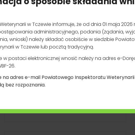
domowych towarzyszących podlegają obowiązkowi rejestracji.
 składać w Powiatowym Inspektoracie Weterynarii w Tczewie, c
Weterynaryjnego Numeru Identyfikacyjnego (WNI
)
*
DEKLARACJA
DOSTĘPNOŚCI
SERWISU
INTERNETOWEGO
i w terminie 30 dni wydaje decyzję o zmianie weterynaryjnego numeru identyfikac
Wniosek o zapewnienie dostępności
Informacja dla osób niepełnosprawnych