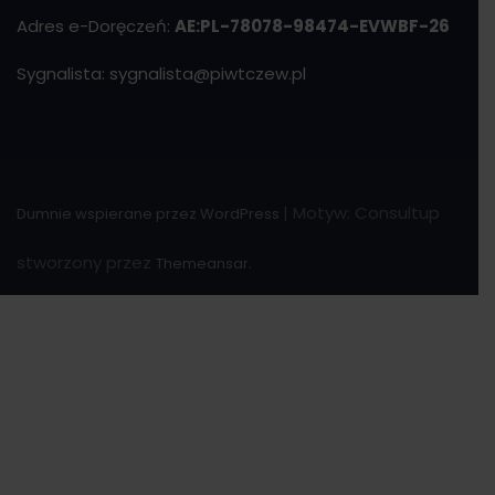
Adres e-Doręczeń:
AE:PL-78078-98474-EVWBF-26
Sygnalista: sygnalista@piwtczew.pl
|
Motyw: Consultup
Dumnie wspierane przez WordPress
stworzony przez
.
Themeansar