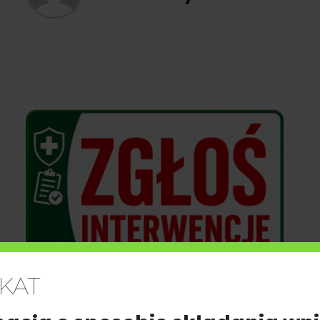
r. wszystkie podmioty utrzymujące zwierzęta, z wyłączeniem wła