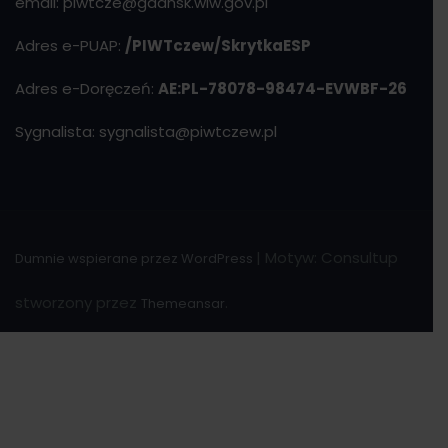
email: piwtcze@gdansk.wiw.gov.pl
Adres e-PUAP:
/PIWTczew/SkrytkaESP
Adres e-Doręczeń:
AE:PL-78078-98474-EVWBF-26
Sygnalista: sygnalista@piwtczew.pl
|
Motyw: Consultup
Dumnie wspierane przez WordPress
stworzony przez
.
Themeansar