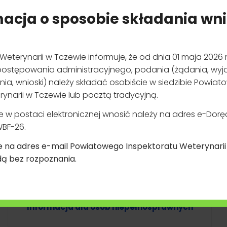
r. wszystkie podmioty utrzymujące zwierzęta, z wyłączeniem wła
macja
o sposobie składania wn
domowych towarzyszących podlegają obowiązkowi rejestracji.
 składać w Powiatowym Inspektoracie Weterynarii w Tczewie, c
Weterynaryjnego Numeru Identyfikacyjnego (WNI
)
*
eterynarii w Tczewie informuje, że od dnia 01 maja 2026 r
DEKLARACJA
u postępowania administracyjnego, podania (żądania, wyja
DOSTĘPNOŚCI
nia, wnioski) należy składać osobiście w siedzibie Powia
rynarii w Tczewie lub pocztą tradycyjną.
SERWISU
INTERNETOWEGO
w postaci elektronicznej wnosić należy na adres e-Doręcze
BF-26.
e na adres e-mail Powiatowego Inspektoratu Weterynari
i w terminie 30 dni wydaje decyzję o zmianie weterynaryjnego numeru identyfikac
ą bez rozpoznania.
Wniosek o zapewnienie dostępności
Informacja dla osób niepełnosprawnych