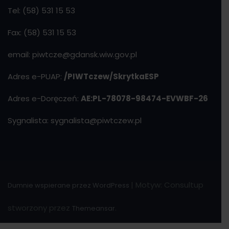
Tel: (58) 531 15 53
Fax: (58) 531 15 53
email: piwtcze@gdansk.wiw.gov.pl
Adres e-PUAP:
/PIWTczew/SkrytkaESP
Adres e-Doręczeń:
AE:PL-78078-98474-EVWBF-26
Sygnalista: sygnalista@piwtczew.pl
|
Motyw: Consultup
Dumnie wspierane przez WordPress
stworzony przez
.
Themeansar