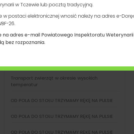
rynarii w Tczewie lub pocztą tradycyjną.
w postaci elektronicznej wnosić należy na adres e-Doręcze
Informacja dla osób niepełnosprawnych
BF-26.
e na adres e-mail Powiatowego Inspektoratu Weterynari
ą bez rozpoznania.
Koordynator dostępności
Transport zwierząt w okresie wysokich
temperatur
OD POLA DO STOŁU TRZYMAMY RĘKĘ NA PULSIE
OD POLA DO STOŁU TRZYMAMY RĘKĘ NA PULSIE
OD POLA DO STOŁU TRZYMAMY RĘKĘ NA PULSIE