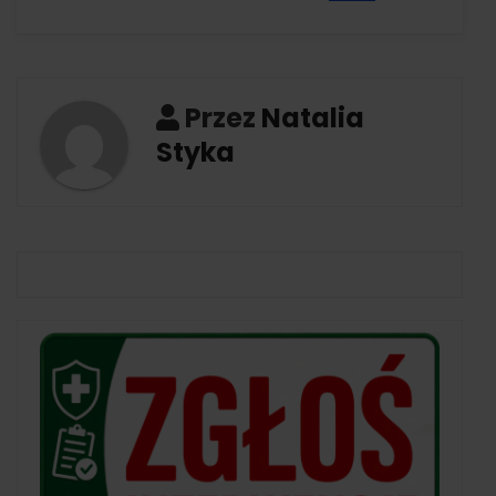
Przez
Natalia
Styka