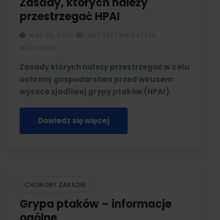
Zasady, których należy
przestrzegać HPAI
MAJ 25, 2020
AUTORSTWA PATRYK
MALOWANY
Zasady których należy przestrzegać w celu
ochrony gospodarstwa przed wirusem
wysoce zjadliwej grypy ptaków (HPAI).
Dowiedz się więcej
CHOROBY ZAKAŹNE
Grypa ptaków – informacje
ogólne