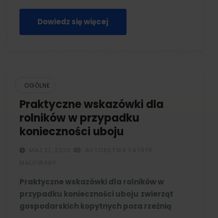
Dowiedz się więcej
i w terminie 30 dni wydaje decyzję o zmianie weterynaryjnego numeru identyfikac
OGÓLNE
Praktyczne wskazówki dla
rolników w przypadku
konieczności uboju
MAJ 21, 2020
AUTORSTWA PATRYK
MALOWANY
Praktyczne wskazówki dla rolników w
przypadku konieczności uboju
zwierząt
gospodarskich kopytnych poza rzeźnią