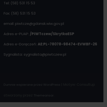
Tel: (58) 531 15 53
Fax: (58) 531 15 53
email: piwtcze@gdansk.wiw.gov.pl
Adres e-PUAP:
/PIWTczew/SkrytkaESP
Adres e-Doręczeń:
AE:PL-78078-98474-EVWBF-26
Sygnalista: sygnalista@piwtczew.pl
|
Motyw: Consultup
Dumnie wspierane przez WordPress
stworzony przez
.
Themeansar