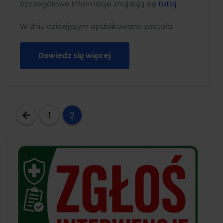
Szczegółowe Informacje znajdują się
tutaj
W dniu dzisiejszym opublikowana została
Dowiedz się więcej
Stronicowanie
1
2
wpisów