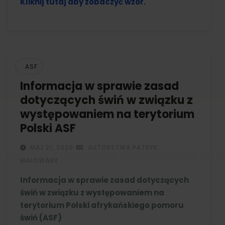
Kliknij tutaj aby zobaczyć wzór.
ASF
Informacja w sprawie zasad
dotyczących świń w związku z
występowaniem na terytorium
Polski ASF
r. wszystkie podmioty utrzymujące zwierzęta, z wyłączeniem wła
MAJ 21, 2020
AUTORSTWA PATRYK
domowych towarzyszących podlegają obowiązkowi rejestracji.
MALOWANY
 składać w Powiatowym Inspektoracie Weterynarii w Tczewie, c
Informacja w sprawie zasad dotyczących
Weterynaryjnego Numeru Identyfikacyjnego (WNI
)
*
świń w związku z występowaniem na
terytorium Polski afrykańskiego pomoru
świń (ASF)