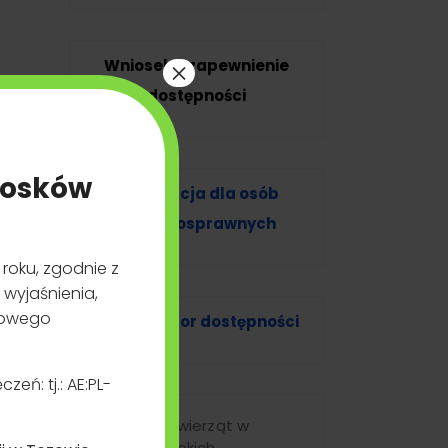
Wniosek o zapewnienie
dostępności
×
t domowych towarzyszących podlegają
Informacja dla osób
niepełnosprawnych
Weterynaryjnego Numeru
ia
Koordynator dostępności
Transport zwierząt w
okresie wysokich