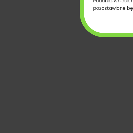
*Powiatowy Lekarz Weterynarii w terminie 30 dni wy