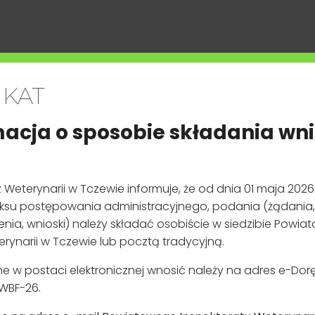
oty utrzymujące zwierzęta, z wyłączeniem właścicieli zwierzą
obowiązkowi rejestracji.
iatowym Inspektoracie Weterynarii w Tczewie, celem otrzyman
Identyfikacyjnego (WNI
)
*