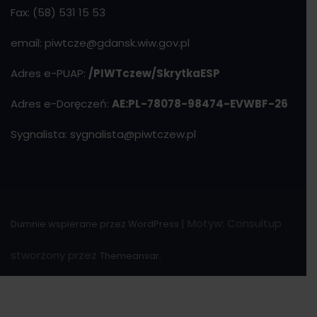
Fax: (58) 531 15 53
email: piwtcze@gdansk.wiw.gov.pl
Adres e-PUAP:
/PIWTczew/SkrytkaESP
Adres e-Doręczeń:
AE:PL-78078-98474-EVWBF-26
Sygnalista: sygnalista@piwtczew.pl
|
Motyw: Consultup
Dumnie wspierane przez WordPress
stworzony przez
.
Themeansar