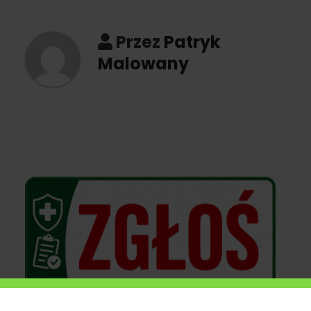
Przez
Patryk
Malowany