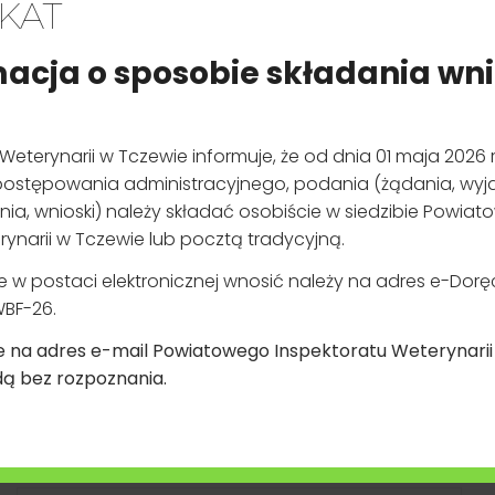
r. wszystkie podmioty utrzymujące zwierzęta, z wyłączeniem wła
domowych towarzyszących podlegają obowiązkowi rejestracji.
 składać w Powiatowym Inspektoracie Weterynarii w Tczewie, c
Weterynaryjnego Numeru Identyfikacyjnego (WNI
)
*
DEKLARACJA
DOSTĘPNOŚCI
SERWISU
INTERNETOWEGO
i w terminie 30 dni wydaje decyzję o zmianie weterynaryjnego numeru identyfikac
Wniosek o zapewnienie dostępności