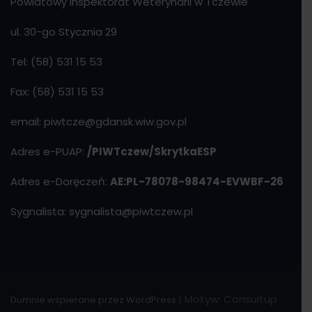
Powiatowy Inspektorat Weterynarii w Tczewie
ul. 30-go Stycznia 29
Tel: (58) 531 15 53
Fax: (58) 531 15 53
email: piwtcze@gdansk.wiw.gov.pl
Adres e-PUAP:
/PIWTczew/SkrytkaESP
Adres e-Doręczeń:
AE:PL-78078-98474-EVWBF-26
Sygnalista: sygnalista@piwtczew.pl
|
Motyw: Consultup
Dumnie wspierane przez WordPress