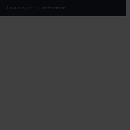
stworzony przez
.
Themeansar