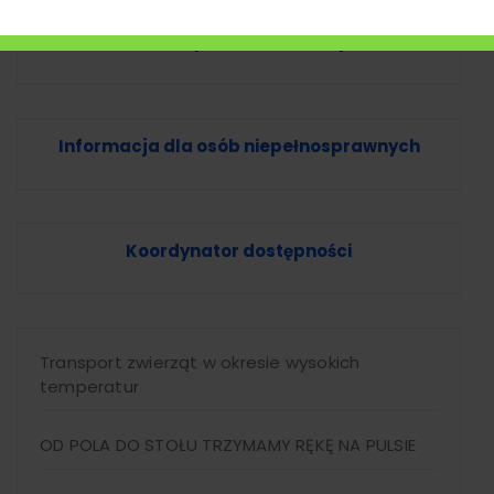
Wniosek o zapewnienie dostępności
Informacja dla osób niepełnosprawnych
Koordynator dostępności
Transport zwierząt w okresie wysokich
temperatur
OD POLA DO STOŁU TRZYMAMY RĘKĘ NA PULSIE