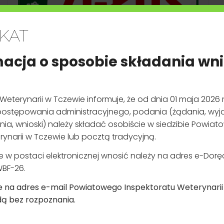
r. wszystkie podmioty utrzymujące zwierzęta, z wyłączeniem wła
domowych towarzyszących podlegają obowiązkowi rejestracji.
 składać w Powiatowym Inspektoracie Weterynarii w Tczewie, c
Weterynaryjnego Numeru Identyfikacyjnego (WNI
)
*
DEKLARACJA
DOSTĘPNOŚCI
SERWISU
i w terminie 30 dni wydaje decyzję o zmianie weterynaryjnego numeru identyfikac
INTERNETOWEGO